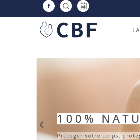
L
CONNAITRE
Écouter ses sensations, con