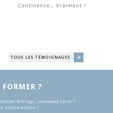
Vous a
Continence… Vraiment ?
mate
TOUS LES TÉMOIGNAGES
 FORMER ?
éthode Billings, comment faire ?
es informations !