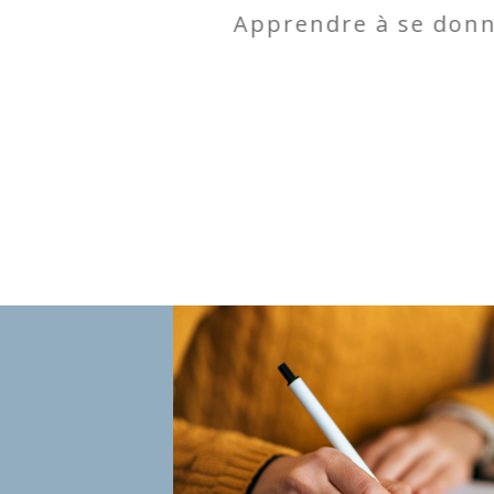
 la
Apprendre à se donner
bido