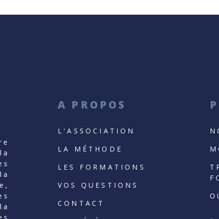
A PROPOS
P
L'ASSOCIATION
N
re
LA MÉTHODE
M
la
es
LES FORMATIONS
T
la
F
VOS QUESTIONS
e,
O
es
CONTACT
la
es