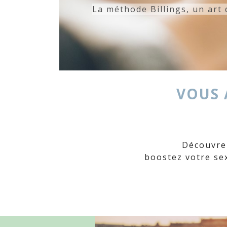
amoureux et féconds qui no
La méthode Billings, une in
VOUS 
Découvrez
boostez votre sex