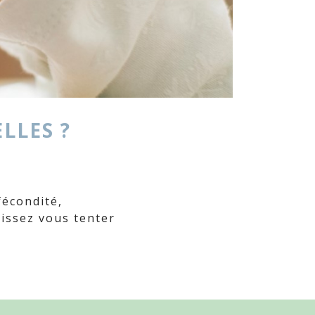
nement à deux sa sexualité !
LLES ?
fécondité,
aissez vous tenter