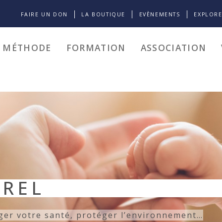
FAIRE UN DON
LA BOUTIQUE
EVÈNEMENTS
EXPLOR
A MÉTHODE
FORMATION
ASSOCIATION
 ET COMPRENDRE 
naître son corps, comprendre son cycle, découvr